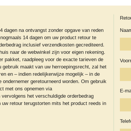
Reto
t 14 dagen na ontvangst zonder opgave van reden
Naam
g nogmaals 14 dagen om uw product retour te
orderbedrag inclusief verzendkosten gecrediteerd.
huis naar de webwinkel zijn voor eigen rekening.
r pakket, raadpleeg voor de exacte tarieven de
Voor
u gebruik maakt van uw herroepingsrecht, zal het
en en – indien redelijkerwijze mogelijk – in de
 de ondernemer geretourneerd worden. Om gebruik
act met ons opnemen via
E-ma
en vervolgens het verschuldigde orderbedrag
uw retour terugstorten mits het product reeds in
Tele