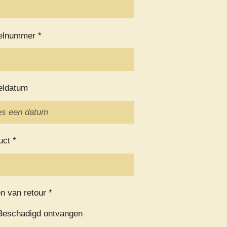
elnummer *
eldatum
uct *
n van retour *
Beschadigd ontvangen