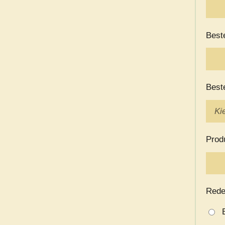
Best
Best
Prod
Rede