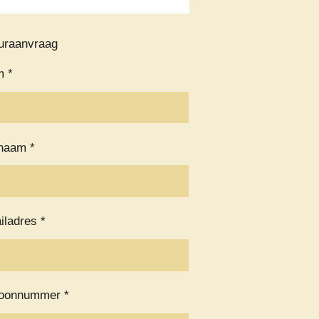
uraanvraag
 *
naam *
iladres *
foonnummer *