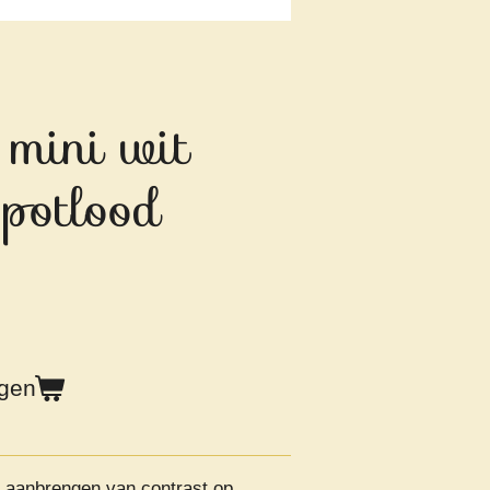
 mini wit
 potlood
agen
r aanbrengen van contrast op