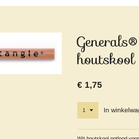
Generals®
houtskool
€ 1,75
In winkelw
Wit houtskool potlood voo