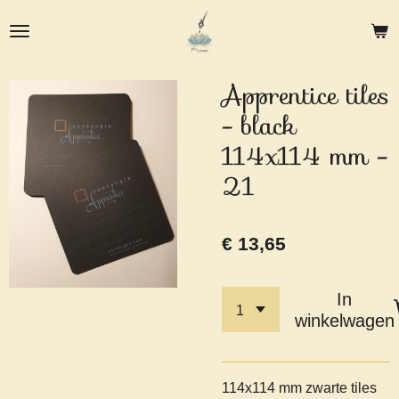
Ga
direct
naar
de
Apprentice tiles
hoofdinhoud
- black
114x114 mm -
21
€ 13,65
In
winkelwagen
114x114 mm zwarte tiles