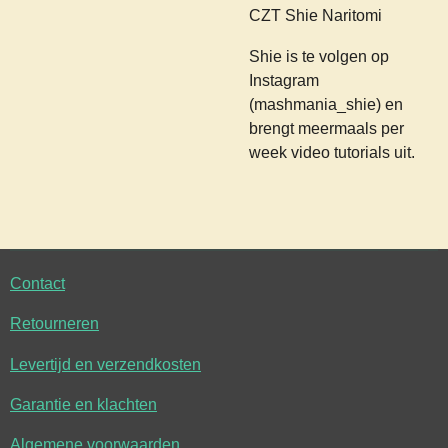
CZT Shie Naritomi
Shie is te volgen op
Instagram
(mashmania_shie) en
brengt meermaals per
week video tutorials uit.
Contact
Retourneren
Levertijd en verzendkosten
Garantie en klachten
Algemene voorwaarden