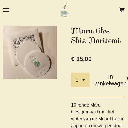
Ga
direct
naar
de
Maru tiles
hoofdinhoud
Shie Naritomi
€ 15,00
In
winkelwagen
10 ronde Maru
tiles gemaakt met het
water van de Mount Fuji in
Japan en ontworpen door