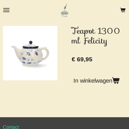
Ga
direct
naar
de
Teapot 1300
hoofdinhoud
ml Felicity
€ 69,95
In winkelwagen
Contact